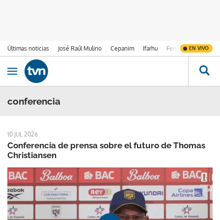
Últimas noticias
José Raúl Mulino
Cepanim
Ifarhu
Fenómeno de El Ni
EN VIVO
Ir al contenido
Obrir navegació
conferencia
10 JUL 2026
Conferencia de prensa sobre el futuro de Thomas
Christiansen