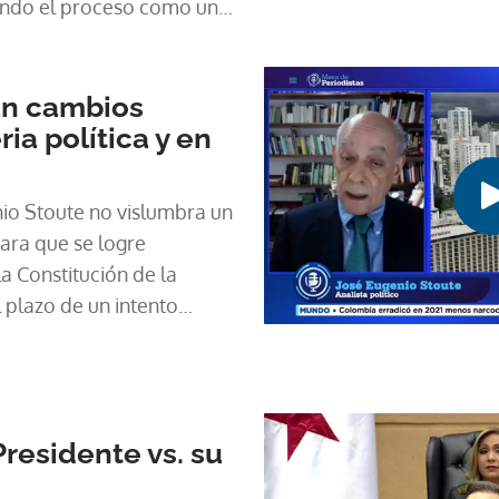
ando el proceso como una
e explicar a los ciudadanos,
ctoral resultó ser el más
an cambios
ia política y en
enio Stoute no vislumbra un
para que se logre
a Constitución de la
l plazo de un intento
ociedad civil para una
e el panorama es incierto.
Presidente vs. su