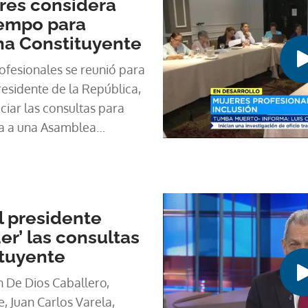
res considera
iempo para
na Constituyente
ofesionales se reunió para
residente de la República,
iciar las consultas para
ia a una Asamblea
 presidente
er’ las consultas
ituyente
an De Dios Caballero,
, Juan Carlos Varela,