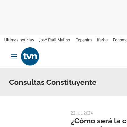
Últimas noticias
José Raúl Mulino
Cepanim
Ifarhu
Fenóme
Ir al contenido
Obrir navegació
Consultas Constituyente
22 JUL 2024
¿Cómo será la c