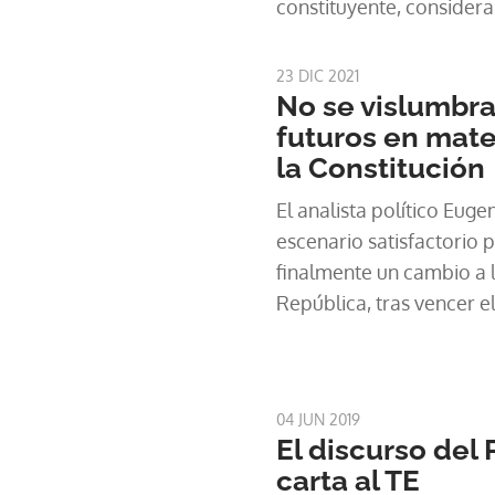
constituyente, consider
labor titánica y difícil d
en donde el Tribunal Ele
23 DIC 2021
grande obstáculo.
No se vislumbr
futuros en mater
la Constitución
El analista político Eug
escenario satisfactorio 
finalmente un cambio a l
República, tras vencer e
fallido de grupos de la s
constituyente, por lo qu
04 JUN 2019
El discurso del 
carta al TE