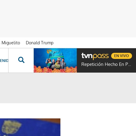
n Miguelito
Donald Trump
EN VIVO
ENIDOS ESPECIALES
NOVELAS
PROGRAMAS
GENTE TVN
PROG
Repetición Hecho En Panamá