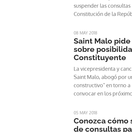
suspender las consultas
Constitución de la Repú
evitar un ambiente de in
08 MAY 2018
Saint Malo pide
sobre posibilid
Constituyente
La vicepresidenta y canc
Saint Malo, abogó por un debate "serio y
constructivo" en torno a 
convocar en los próxim
Constituyente Paralela q
Magna vigente desde 19
05 MAY 2018
Conozca cómo s
de consultas pa