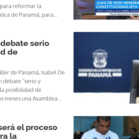
 para reformar la
blica de Panamá, para
estabilidad.
 debate serio
ad de
iller de Panamá, Isabel De
la posibilidad de
os meses una Asamblea
ue renueve la Carta
72.
erá el proceso
ra la