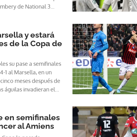
ambery de National 3
rsella y estará
les de la Copa de
oles su pase a semifinales
4-1 al Marsella, en un
s cinco meses después de
s águilas invadieran el
os jugadores visitantes en
 en semifinales
ncer al Amiens