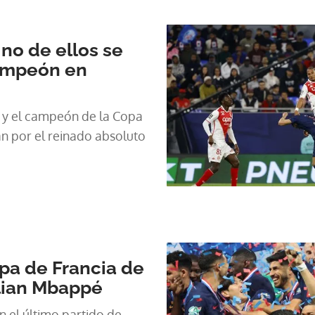
no de ellos se
ampeón en
1 y el campeón de la Copa
n por el reinado absoluto
opa de Francia de
lian Mbappé
n el último partido de