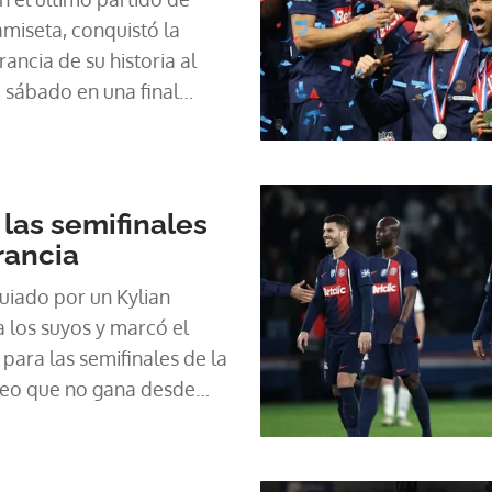
miseta, conquistó la
ncia de su historia al
e sábado en una final
las semifinales
rancia
guiado por un Kylian
los suyos y marcó el
ó para las semifinales de la
neo que no gana desde
 Niza en el duelo que
.