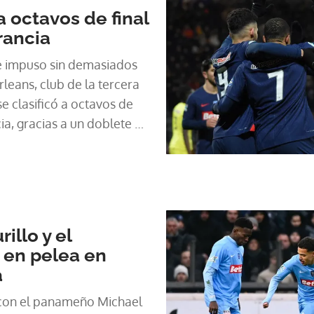
a octavos de final
rancia
se impuso sin demasiados
leans, club de la tercera
 se clasificó a octavos de
ia, gracias a un doblete y
inspirado Kylian Mbappé.
illo y el
 en pelea en
a
 con el panameño Michael