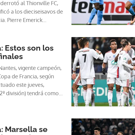
 derrotó al Thionville FC,
ificó a los dieciseisavos de
ia. Pierre Emerick
co gol del partido al
: Estos son los
inales
 Nantes, vigente campeón,
 Copa de Francia, según
tuado este jueves,
2ª división) tendrá como
: Marsella se