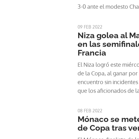
3-0 ante el modesto Ch
(quinta división).
09 FEB 2022
Niza golea al Ma
en las semifina
Francia
El Niza logró este miérc
de la Copa, al ganar por 
encuentro sin incidente
que los aficionados de la
campo para dirigirse a l
la Ligue 1.
08 FEB 2022
Mónaco se mete
de Copa tras ve