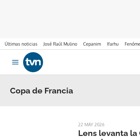
Últimas noticias
José Raúl Mulino
Cepanim
Ifarhu
Fenóme
Ir al contenido
Obrir navegació
Copa de Francia
22 MAY 2026
Lens levanta la