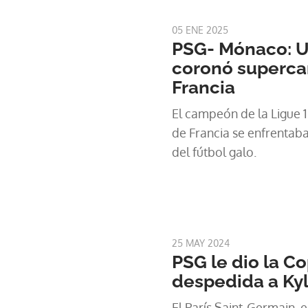
05 ENE 2025
PSG- Mónaco: U
coronó superc
Francia
El campeón de la Ligue 
de Francia se enfrentaba
del fútbol galo.
25 MAY 2024
PSG le dio la C
despedida a Ky
El París Saint-Germain, e