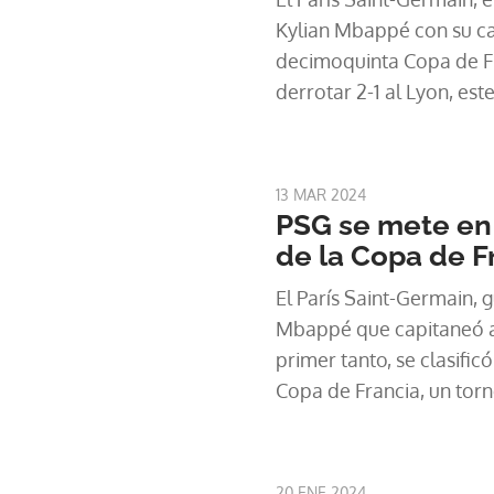
Kylian Mbappé con su ca
decimoquinta Copa de Fra
derrotar 2-1 al Lyon, est
disputada en Lille.
13 MAR 2024
PSG se mete en 
de la Copa de F
El París Saint-Germain, 
Mbappé que capitaneó a 
primer tanto, se clasific
Copa de Francia, un tor
2021, al imponerse 3-1 al
cerró los cuartos de final
20 ENE 2024