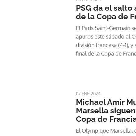
PSG da el salto 
de la Copa de F
El París Saint-Germain 
apuros este sábado al Or
división francesa (4-1), y
final de la Copa de Franc
dos pases de gol de un 
07 ENE 2024
Michael Amir Mur
Marsella siguen
Copa de Franci
El Olympique Marsella,