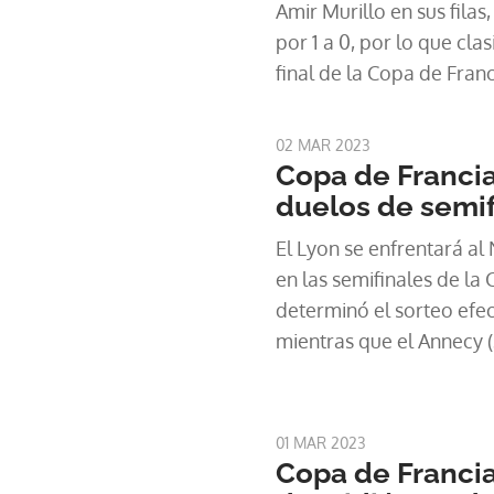
Amir Murillo en sus filas,
por 1 a 0, por lo que clas
final de la Copa de Franc
Aubameyang anotó el úni
minuto 62 .
02 MAR 2023
Copa de Francia
duelos de semif
El Lyon se enfrentará al
en las semifinales de la
determinó el sorteo efec
mientras que el Annecy (
rival al Toulouse.
01 MAR 2023
Copa de Francia