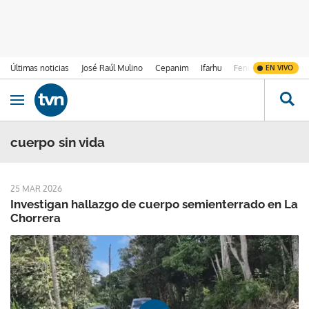
Últimas noticias
José Raúl Mulino
Cepanim
Ifarhu
Fenómeno de El Ni
EN VIVO
Ir al contenido
Obrir navegació
cuerpo sin vida
25 MAR 2026
Investigan hallazgo de cuerpo semienterrado en La
Chorrera