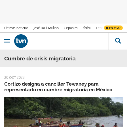
Últimas noticias
José Raúl Mulino
Cepanim
Ifarhu
Fenómeno de El Ni
EN VIVO
Ir al contenido
Obrir navegació
Cumbre de crisis migratoria
20 OCT 2023
Cortizo designa a canciller Tewaney para
representarlo en cumbre migratoria en México