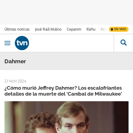
Últimas noticias
José Raúl Mulino
Cepanim
Ifarhu
Fenómeno de El Ni
EN VIVO
Ir al contenido
Obrir navegació
Dahmer
27 NOV 2024
¿Cómo murió Jeffrey Dahmer? Los escalofriantes
detalles de la muerte del 'Caníbal de Milwaukee'