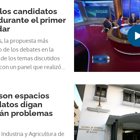
os candidatos
durante el primer
dar
, la propuesta más
 de los debates en la
 de los temas discutidos
con un panel que realizó
debate presidencial
rcoles 20 de febrero en
dad de Panamá.
son espacios
datos digan
án problemas
ndustria y Agricultura de