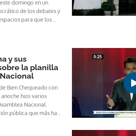
 este domingo en un
ocrático de los debates y
espacios para que los
mo responderán a los
l país, en caso de llegar
pública.
a y sus
obre la planilla
 Nacional
 de Bien Chequeado con
anoche hizo varios
Asamblea Nacional.
ución pública que más ha
os años? No es la salud, no
a seguridad. Es la Asamblea