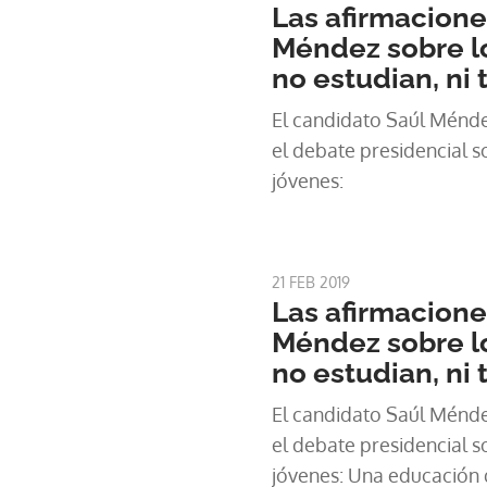
Nacional, que tiene 2,7
Las afirmacione
cuatro veces más que la 
Méndez sobre l
deporte en el país.
no estudian, ni 
El candidato Saúl Méndez
el debate presidencial s
jóvenes:
21 FEB 2019
Las afirmacione
Méndez sobre l
no estudian, ni 
El candidato Saúl Méndez
el debate presidencial s
jóvenes: Una educación 