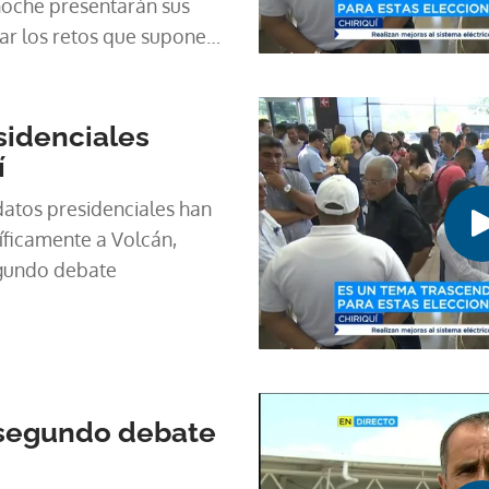
noche presentarán sus
ar los retos que supone
ro en Panamá. Los
anizado el evento han
.
sidenciales
í
datos presidenciales han
cíficamente a Volcán,
egundo debate
 segundo debate