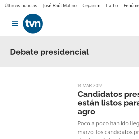
Últimas noticias
José Raúl Mulino
Cepanim
Ifarhu
Fenóme
Ir al contenido
Obrir navegació
Debate presidencial
13 MAR 2019
Candidatos pre
están listos par
agro
Poco a poco han ido lle
marzo, los candidatos pr