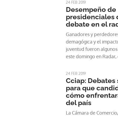
24 FEB 2019
Desempeño de l
presidenciales 
debate en el ra
Ganadores y perdedores
demagógica y el impacto
juventud fueron algunos
este domingo en Radar, 
un análisis distinto del 
celebrado el pasado mié
24 FEB 2019
el Domo de la Universi
Cciap: Debates 
para que candi
cómo enfrentar
del país
La Cámara de Comercio, I