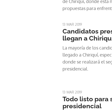
de Chiriquí, donde esta 
propuestas para enfrent
resolver la crisis del ag
productores que han org
13 MAR 2019
dicho que todo está listo
Candidatos pre
llegan a Chiriqu
La mayoría de los candi
llegado a Chiriquí, espe
donde se realizará el s
presidencial.
13 MAR 2019
Todo listo para
presidencial