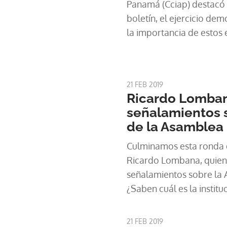
Panamá (Cciap) destacó
boletín, el ejercicio dem
la importancia de estos 
candidatos expongan có
problemas que enfrenta e
a la Presidencia de la Re
21 FEB 2019
Ricardo Lomban
señalamientos s
de la Asamblea
Culminamos esta ronda
Ricardo Lombana, quien 
señalamientos sobre la 
¿Saben cuál es la instit
crecido en los últimos d
es la educación, no es l
21 FEB 2019