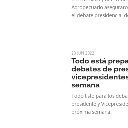
Agropecuario aseguraron
el debate presidencial d
marzo en Volcán, provinc
que esperan compromisos
salvar el sector.
23 JUN 2022
Todo está prep
debates de pres
vicepresidentes
semana
Todo listo para los deba
presidente y Vicepreside
próxima semana.