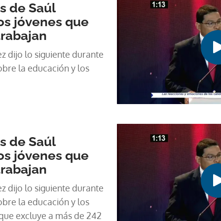
00 promotores deportivos,
s de Saúl
institución encargada del
os jóvenes que
trabajan
 dijo lo siguiente durante
obre la educación y los
s de Saúl
os jóvenes que
trabajan
 dijo lo siguiente durante
obre la educación y los
que excluye a más de 242