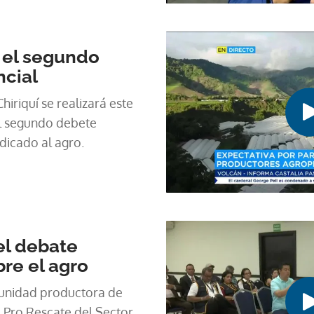
 el segundo
ncial
hiriquí se realizará este
l segundo debete
edicado al agro.
el debate
bre el agro
munidad productora de
e Pro Rescate del Sector