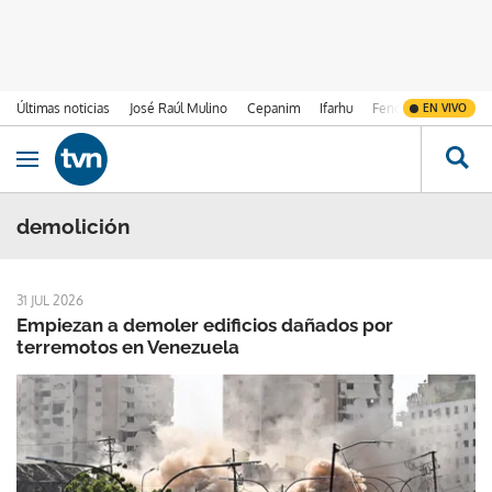
Últimas noticias
José Raúl Mulino
Cepanim
Ifarhu
Fenómeno de El Ni
EN VIVO
Ir al contenido
Obrir navegació
demolición
31 JUL 2026
Empiezan a demoler edificios dañados por
terremotos en Venezuela