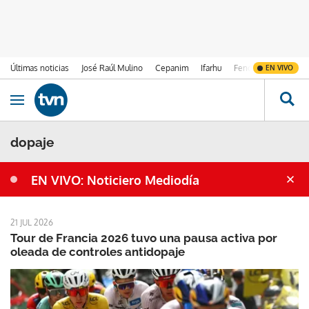
Últimas noticias
José Raúl Mulino
Cepanim
Ifarhu
Fenómeno de El Ni
EN VIVO
Ir al contenido
Obrir navegació
dopaje
EN VIVO: Noticiero Mediodía
21 JUL 2026
Tour de Francia 2026 tuvo una pausa activa por
oleada de controles antidopaje