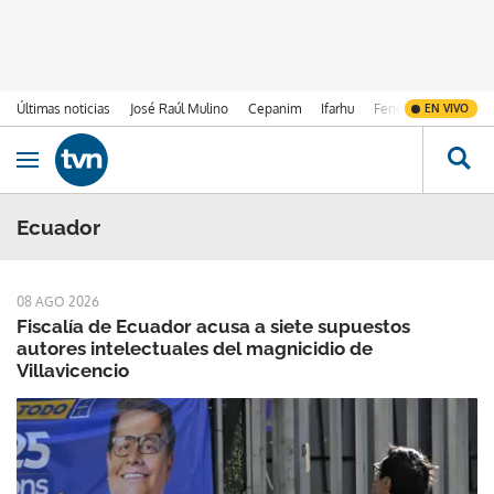
Últimas noticias
José Raúl Mulino
Cepanim
Ifarhu
Fenómeno de El Ni
EN VIVO
Ir al contenido
Obrir navegació
Ecuador
08 AGO 2026
Fiscalía de Ecuador acusa a siete supuestos
autores intelectuales del magnicidio de
Villavicencio