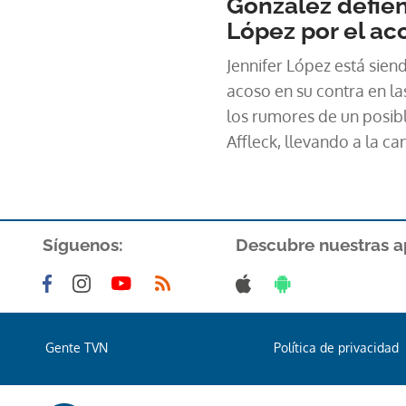
González defien
López por el ac
Jennifer López está sien
acoso en su contra en la
los rumores de un posib
Affleck, llevando a la ca
para dedicar más tiempo
Síguenos:
Descubre nuestras a
Gente TVN
Política de privacidad