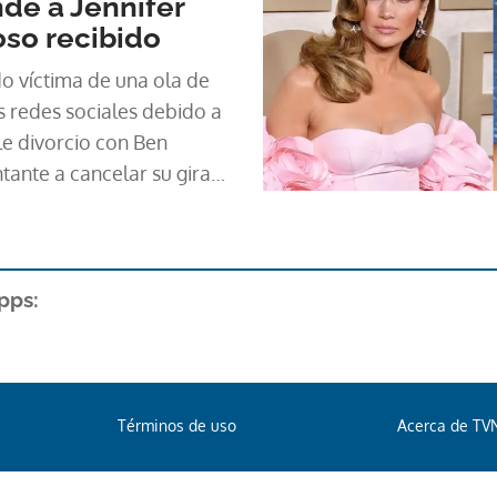
de a Jennifer
oso recibido
do víctima de una ola de
s redes sociales debido a
le divorcio con Ben
ntante a cancelar su gira
 a sus seres queridos.
pps:
Términos de uso
Acerca de TV