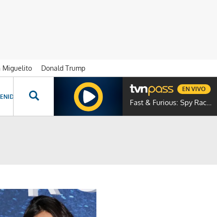
n Miguelito
Donald Trump
EN VIVO
ENIDOS ESPECIALES
NOVELAS
PROGRAMAS
GENTE TVN
PROG
Fast & Furious: Spy Racers