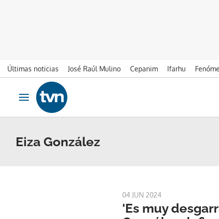
Últimas noticias
José Raúl Mulino
Cepanim
Ifarhu
Fenóme
Ir al contenido
Obrir navegació
Eiza González
04 JUN 2024
'Es muy desgarr