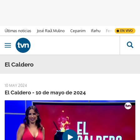
Últimas noticias
José Raúl Mulino
Cepanim
Ifarhu
Fenómeno de El Ni
EN VIVO
Ir al contenido
Obrir navegació
El Caldero
10 MAY 2024
El Caldero - 10 de mayo de 2024