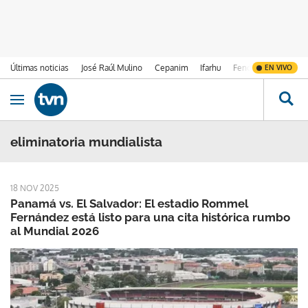
Últimas noticias
José Raúl Mulino
Cepanim
Ifarhu
Fenómeno de El Ni
EN VIVO
Ir al contenido
Obrir navegació
eliminatoria mundialista
18 NOV 2025
Panamá vs. El Salvador: El estadio Rommel
Fernández está listo para una cita histórica rumbo
al Mundial 2026