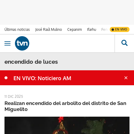
Últimas noticias
José Raúl Mulino
Cepanim
Ifarhu
Fenómeno de El Ni
EN VIVO
Ir al contenido
Obrir navegació
encendido de luces
EN VIVO: Noticiero AM
11 DIC 2025
Realizan encendido del arbolito del distrito de San
Miguelito