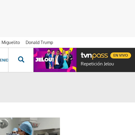
n Miguelito
Donald Trump
EN VIVO
ENIDOS ESPECIALES
NOVELAS
PROGRAMAS
GENTE TVN
PROG
Repetición Jelou