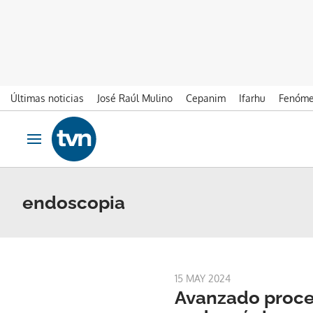
Últimas noticias
José Raúl Mulino
Cepanim
Ifarhu
Fenóme
Ir al contenido
Obrir navegació
endoscopia
15 MAY 2024
Avanzado proc