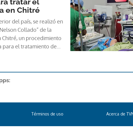
a tratar el
a en Chitré
rior del país, se realizó en
 Nelson Collado” de la
 Chitré, un procedimiento
de
el tracto gastrointestinal.
pps:
Términos de uso
Acerca de TV