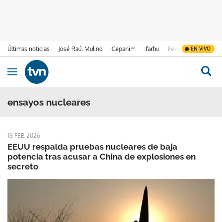
Últimas noticias
José Raúl Mulino
Cepanim
Ifarhu
Fenómeno de El Ni
EN VIVO
Ir al contenido
Obrir navegació
ensayos nucleares
18 FEB 2026
EEUU respalda pruebas nucleares de baja
potencia tras acusar a China de explosiones en
secreto