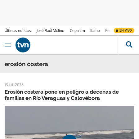
Últimas noticias
José Raúl Mulino
Cepanim
Ifarhu
Fenómeno de El Ni
EN VIVO
Ir al contenido
Obrir navegació
erosión costera
13 JUL 2026
Erosión costera pone en peligro a decenas de
familias en Río Veraguas y Calovébora