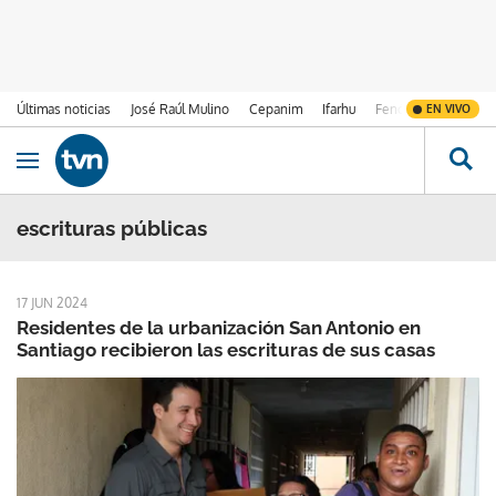
Últimas noticias
José Raúl Mulino
Cepanim
Ifarhu
Fenómeno de El Ni
EN VIVO
Ir al contenido
Obrir navegació
escrituras públicas
17 JUN 2024
Residentes de la urbanización San Antonio en
Santiago recibieron las escrituras de sus casas