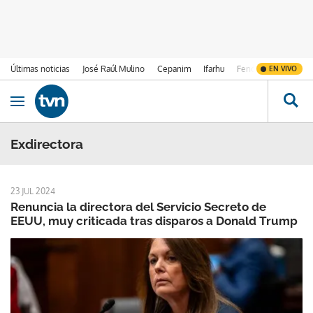
Últimas noticias
José Raúl Mulino
Cepanim
Ifarhu
Fenómeno de El Ni
EN VIVO
Ir al contenido
Obrir navegació
Exdirectora
23 JUL 2024
Renuncia la directora del Servicio Secreto de
EEUU, muy criticada tras disparos a Donald Trump