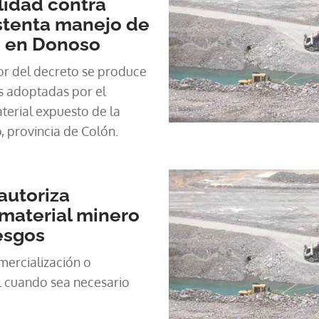
lidad contra
stenta manejo de
o en Donoso
or del decreto se produce
s adoptadas por el
 provincia de Colón.
autoriza
material minero
iesgos
mercialización o
l cuando sea necesario