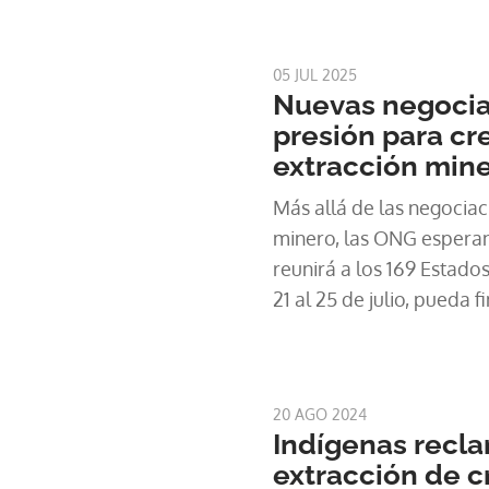
05 JUL 2025
Nuevas negocia
presión para cr
extracción mine
Más allá de las negociac
minero, las ONG espera
reunirá a los 169 Estado
21 al 25 de julio, pueda 
mensaje claro a favor de
océanos.
20 AGO 2024
Indígenas recl
extracción de c