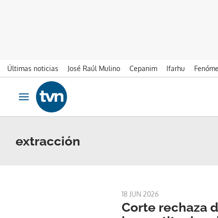
Últimas noticias
José Raúl Mulino
Cepanim
Ifarhu
Fenóme
Ir al contenido
Obrir navegació
extracción
18 JUN 2026
Corte rechaza