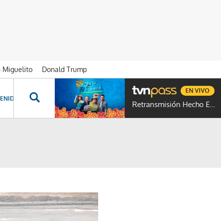
n Miguelito
Donald Trump
EN VIVO
ENIDOS ESPECIALES
NOVELAS
PROGRAMAS
GENTE TVN
PROG
Retransmisión Hecho En Panamá