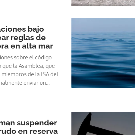
ciones bajo
ear reglas de
ra en alta mar
iones sobre el código
n que la Asamblea, que
s miembros de la ISA del
finalmente enviar un
 la protección de los
aman suspender
rudo en reserva