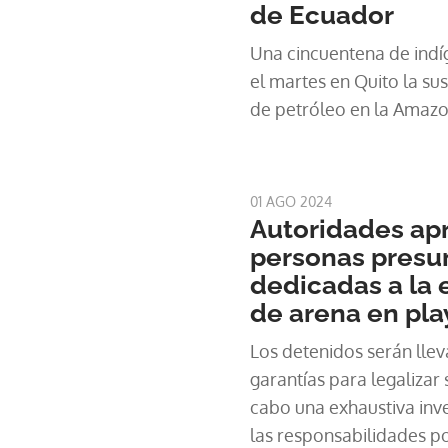
de Ecuador
Una cincuentena de ind
el martes en Quito la su
de petróleo en la Amaz
01 AGO 2024
Autoridades ap
personas pres
dedicadas a la e
de arena en pla
Los detenidos serán llev
garantías para legalizar 
cabo una exhaustiva inve
las responsabilidades po