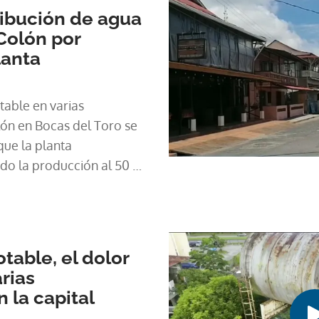
ribución de agua
 Colón por
lanta
table en varias
ón en Bocas del Toro se
que la planta
do la producción al 50 %,
ica registrada en la
gua cruda del lago Big
table, el dolor
rias
 la capital