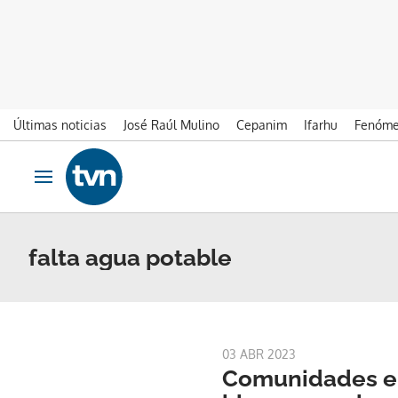
Últimas noticias
José Raúl Mulino
Cepanim
Ifarhu
Fenóme
Ir al contenido
Obrir navegació
falta agua potable
03 ABR 2023
Comunidades en