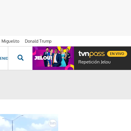
n Miguelito
Donald Trump
EN VIVO
ENIDOS ESPECIALES
NOVELAS
PROGRAMAS
GENTE TVN
PROG
Repetición Jelou