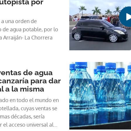
utopista por
 a una orden de
o de agua potable, por lo
a Arraiján- La Chorrera
ventas de agua
anzaría para dar
l a la misma
tado en todo el mundo en
ellada, cuyas ventas se
imas décadas, sería
r el acceso universal al