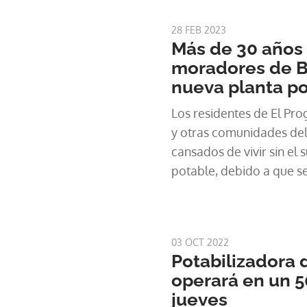
agua potable, según un 
publicado el jueves.
28 FEB 2023
Más de 30 años 
moradores de B
nueva planta po
Los residentes de El Pro
y otras comunidades del 
cansados de vivir sin el 
potable, debido a que se
forma constante.
03 OCT 2022
Potabilizadora
operará en un 5
jueves