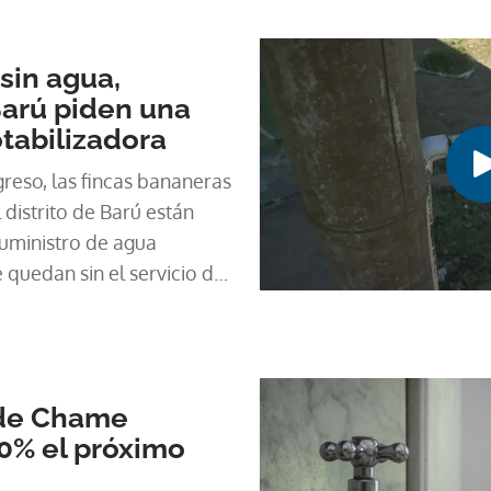
estudio de la ONU
sin agua,
arú piden una
tabilizadora
greso, las fincas bananeras
distrito de Barú están
suministro de agua
 quedan sin el servicio de
 de Chame
0% el próximo