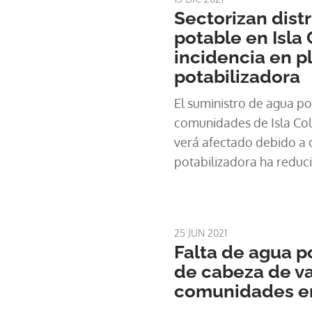
Sectorizan dist
potable en Isla
incidencia en p
potabilizadora
El suministro de agua po
comunidades de Isla Col
verá afectado debido a 
potabilizadora ha reduci
por una incidencia mecán
estación de bombeo de a
Creek.
25 JUN 2021
Falta de agua po
de cabeza de va
comunidades en