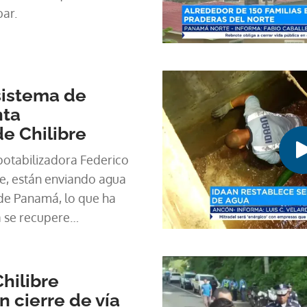
ar.
sistema de
nta
de Chilibre
potabilizadora Federico
re, están enviando agua
 de Panamá, lo que ha
a se recupere
hilibre
n cierre de vía