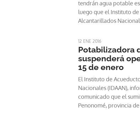
tendrán agua potable est
luego que el Instituto d
Alcantarillados Nacional
sobre la suspensión del s
trabajos de interconexió
12 ENE 2016
Metro de Panamá, en la t
Potabilizadora
del sector 24 de diciemb
suspenderá oper
15 de enero
El Instituto de Acueducto
Nacionales (IDAAN), info
comunicado que el sumin
Penonomé, provincia de 
desde las 9:00 de la mañ
tarde los días jueves 14 