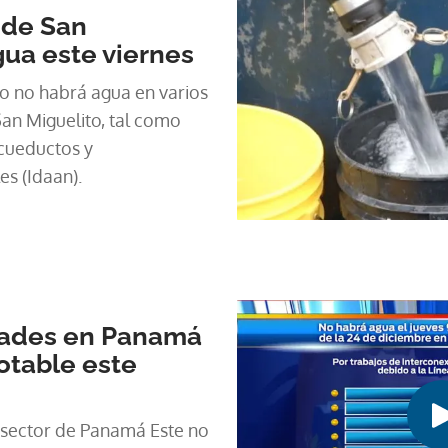
 de San
gua este viernes
ro no habrá agua en varios
San Miguelito, tal como
Acueductos y
es (Idaan).
dades en Panamá
potable este
 sector de Panamá Este no