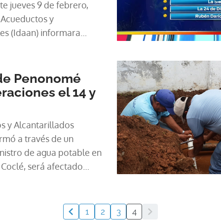
e jueves 9 de febrero,
e Acueductos y
es (Idaan) informara
ervicio, debido a los
n para la Línea 2 del
ubería de 24”, a la altura
 de Penonomé
re.
aciones el 14 y
s y Alcantarillados
rmó a través de un
istro de agua potable en
Coclé, será afectado
ana hasta las 3:00 de la
y viernes 15 de enero.
1
2
3
4