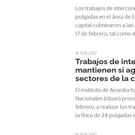
Los trabajos de intercon
pulgadas en el área de El
capital culminaron a las 
17 de febrero, tal como i
Acueductos y Alcantarill
mediante un comunicad
16 FEB 2017
Trabajos de int
mantienen si ag
sectores de la c
El Instituto de Acueducto
Nacionales (Idaan) proce
febrero, a realizar los t
la línea de 24 pulgadas e
Miguelito, por lo que var
no tendrán agua potable
10 FEB 2017