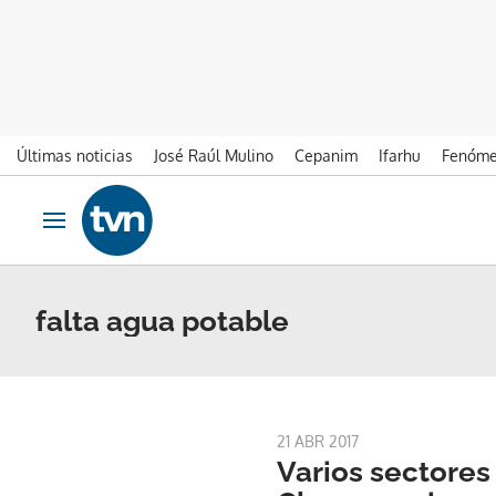
Últimas noticias
José Raúl Mulino
Cepanim
Ifarhu
Fenóme
Ir al contenido
Obrir navegació
falta agua potable
21 ABR 2017
Varios sectores 