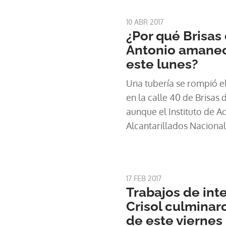
10 ABR 2017
¿Por qué Brisas 
Antonio amanec
este lunes?
Una tubería se rompió e
en la calle 40 de Brisas d
aunque el Instituto de A
Alcantarillados Nacional
mismo día, un nuevo dañ
servicio.
17 FEB 2017
Trabajos de int
Crisol culmina
de este viernes