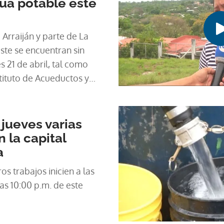
gua potable este
Arraiján y parte de La
te se encuentran sin
s 21 de abril, tal como
stituto de Acueductos y
es (Idaan).
 jueves varias
la capital
a
s trabajos inicien a las
as 10:00 p.m. de este