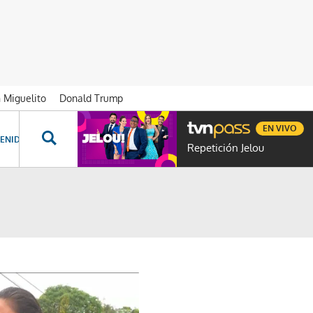
n Miguelito
Donald Trump
EN VIVO
ENIDOS ESPECIALES
NOVELAS
PROGRAMAS
GENTE TVN
PROG
Repetición Jelou