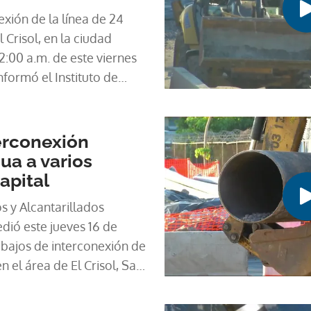
exión de la línea de 24
 Crisol, en la ciudad
2:00 a.m. de este viernes
nformó el Instituto de
ados Nacionales (Idaan),
o.
erconexión
ua a varios
apital
s y Alcantarillados
dió este jueves 16 de
rabajos de interconexión de
n el área de El Crisol, San
ios sectores de la capital
.