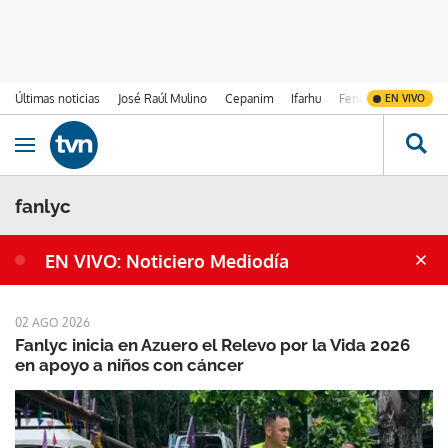
Últimas noticias
José Raúl Mulino
Cepanim
Ifarhu
Fenómeno de El Ni
EN VIVO
Ir al contenido
Obrir navegació
fanlyc
EN VIVO: Noticiero Mediodía
02 AGO 2026
Fanlyc inicia en Azuero el Relevo por la Vida 2026
en apoyo a niños con cáncer