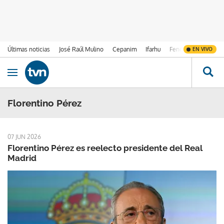
Últimas noticias
José Raúl Mulino
Cepanim
Ifarhu
Fenómeno de El Ni
EN VIVO
Ir al contenido
Obrir navegació
Florentino Pérez
07 JUN 2026
Florentino Pérez es reelecto presidente del Real
Madrid