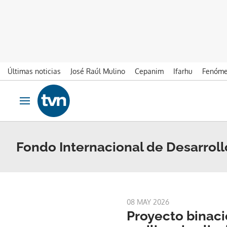
Últimas noticias
José Raúl Mulino
Cepanim
Ifarhu
Fenóme
Ir al contenido
Obrir navegació
Fondo Internacional de Desarrollo
08 MAY 2026
Proyecto binaci