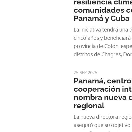
resiliencia clim
comunidades co
Panamá y Cuba
La iniciativa tendrá un
cinco años y beneficiará
provincia de Colón, espe
distritos de Chagres, Do
Isabel. Además, marcará
operaciones del FIDA en
25 SEP 2025
Panamá, centro 
cooperación int
nombra nueva d
regional
La nueva directora regional de este organismo
aseguró que su objetivo 