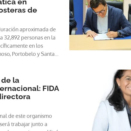
ática en
steras de
a duración aproximada de
 a 32,892 personas en la
cíficamente en los
noso, Portobelo y Santa
 el regreso de
de la
ernacional: FIDA
irectora
será trabajar junto a