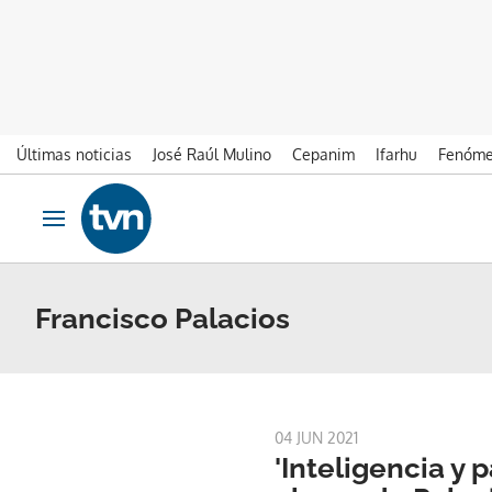
Últimas noticias
José Raúl Mulino
Cepanim
Ifarhu
Fenóme
Ir al contenido
Obrir navegació
Francisco Palacios
04 JUN 2021
'Inteligencia y p