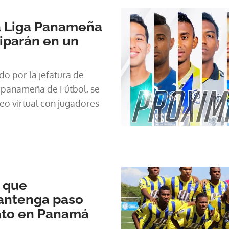
a Liga Panameña
ciparán en un
o por la jefatura de
 panameña de Fútbol, se
neo virtual con jugadores
 que
mantenga paso
rato en Panamá