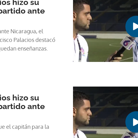
ios hizo su
partido ante
nte Nicaragua, el
cisco Palacios destacó
quedan enseñanzas.
ios hizo su
partido ante
e el capitán para la