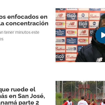
ios enfocados en
 la concentración
n tener minutos este
os
 que ruede el
ás en San José,
anamá parte 2