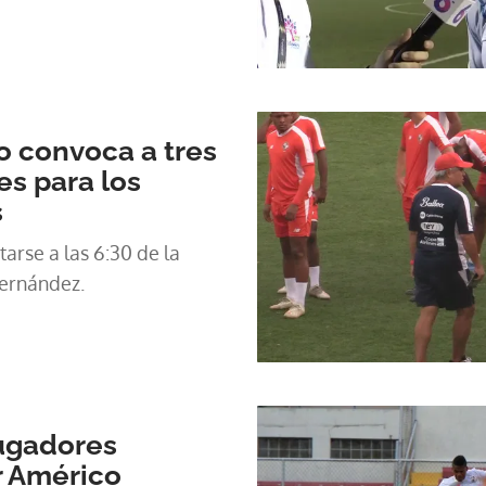
o convoca a tres
s para los
s
arse a las 6:30 de la
ernández.
jugadores
 Américo