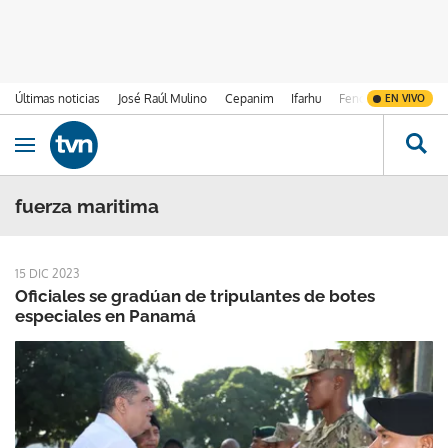
Últimas noticias
José Raúl Mulino
Cepanim
Ifarhu
Fenómeno de El Ni
EN VIVO
Ir al contenido
Obrir navegació
fuerza maritima
15 DIC 2023
Oficiales se gradúan de tripulantes de botes
especiales en Panamá