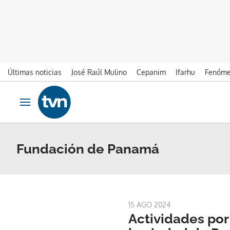
Últimas noticias
José Raúl Mulino
Cepanim
Ifarhu
Fenóme
Ir al contenido
Obrir navegació
Fundación de Panamá
15 AGO 2024
Actividades por