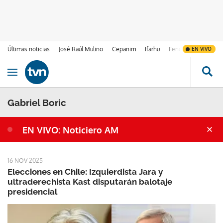
Últimas noticias
José Raúl Mulino
Cepanim
Ifarhu
Fenómeno de El Ni
EN VIVO
Ir al contenido
Obrir navegació
Gabriel Boric
EN VIVO: Noticiero AM
16 NOV 2025
Elecciones en Chile: Izquierdista Jara y
ultraderechista Kast disputarán balotaje
presidencial