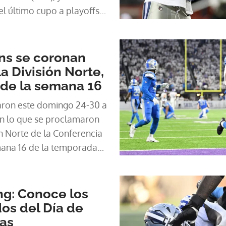
l último cupo a playoffs
9 sobre los Chicago Bears,
de la temporada de la NFL.
ons se coronan
 División Norte,
 de la semana 16
taron este domingo 24-30 a
on lo que se proclamaron
n Norte de la Conferencia
mana 16 de la temporada
ns, que no se coronaban
, llegaron a 11 triunfos y
ma del Norte.
ng: Conoce los
dos del Día de
ias