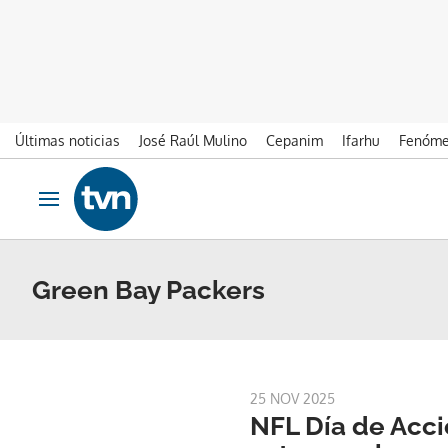
Últimas noticias
José Raúl Mulino
Cepanim
Ifarhu
Fenóme
Ir al contenido
Obrir navegació
Green Bay Packers
25 NOV 2025
NFL Día de Acci