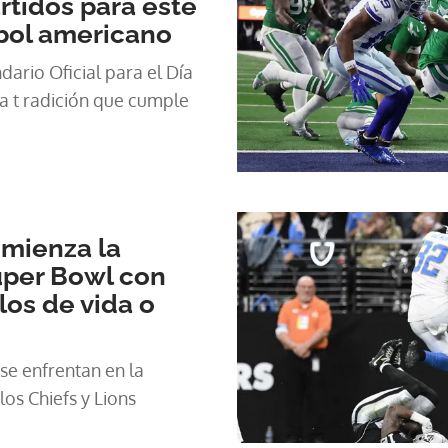
rtidos para este
tbol americano
dario Oficial para el Día
a t radición que cumple
omienza la
Super Bowl con
os de vida o
se enfrentan en la
los Chiefs y Lions