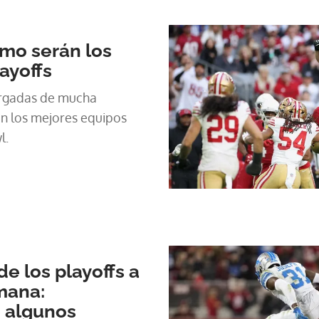
mo serán los
ayoffs
argadas de mucha
n los mejores equipos
l.
e los playoffs a
mana:
e algunos