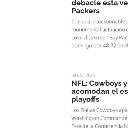
debacle esta ve
Packers
Con una incuestionable 
monumental actuación de
Love , los Green Bay Pac
domingo por 48-32 en el
Cowboys en la ronda de 
de la NFL y certificaron 
texanos.
08 ENE 2024
NFL: Cowboys y
acomodan el es
playoffs
Los Dallas Cowboys apal
Washington Commanders y
Este de la Conferencia N