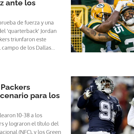
z ante los
prueba de fuerza y una
l 'quarterback' Jordan
kers triunfaron este
 campo de los Dallas
'wild-card' (comodines)
una nueva 'debacle' de los
 Packers
cenario para los
earon 10-38 a los
 lograron el título del
acional (NFC), y los Green