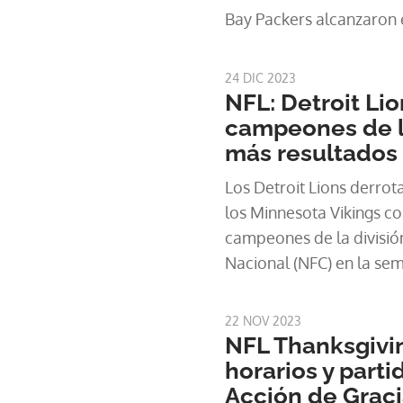
Bay Packers alcanzaron e
gracias a su victoria 17-
en la semana 18, última 
24 DIC 2023
NFL: Detroit Li
campeones de la
más resultados
Los Detroit Lions derro
los Minnesota Vikings c
campeones de la divisió
Nacional (NFC) en la se
2023 de la NFL. Los Lio
desde la campaña de 1993
22 NOV 2023
cuatro derrotas en la ci
NFL Thanksgivi
horarios y parti
Acción de Grac