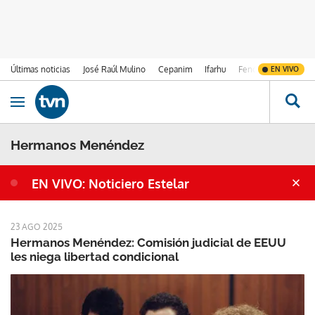
Últimas noticias
José Raúl Mulino
Cepanim
Ifarhu
Fenómeno de El Ni
EN VIVO
Ir al contenido
Obrir navegació
Hermanos Menéndez
EN VIVO: Noticiero Estelar
23 AGO 2025
Hermanos Menéndez: Comisión judicial de EEUU
les niega libertad condicional