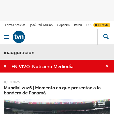
Últimas noticias
José Raúl Mulino
Cepanim
Ifarhu
Fenómeno de El Ni
EN VIVO
Ir al contenido
Obrir navegació
inauguración
EN VIVO: Noticiero Mediodía
11 JUN 2026
Mundial 2026 | Momento en que presentan a la
bandera de Panamá