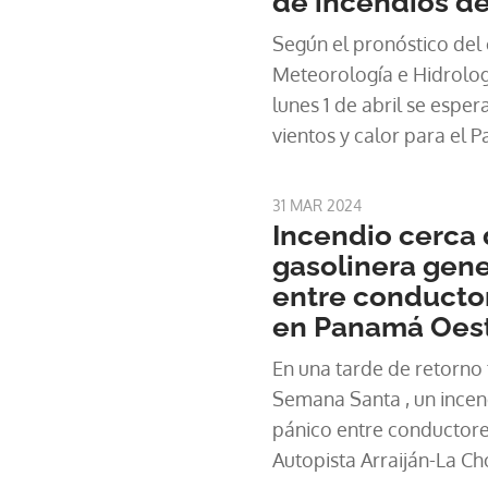
de incendios d
Según el pronóstico del 
Meteorología e Hidrolo
lunes 1 de abril se espera
vientos y calor para el P
31 MAR 2024
Incendio cerca
gasolinera gen
entre conductor
en Panamá Oes
En una tarde de retorno t
Semana Santa , un incen
pánico entre conductores
Autopista Arraiján-La Ch