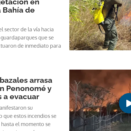
getación en
 Bahía de
l sector de la vía hacia
 guardaparques que se
ctuaron de inmediato para
bazales arrasa
en Penonomé y
s a evacuar
nifestaron su
 que estos incendios se
e hasta el momento se