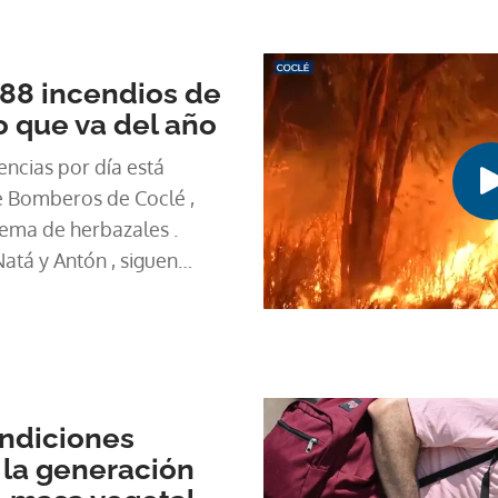
488 incendios de
o que va del año
ncias por día está
e Bomberos de Coclé ,
uema de herbazales .
tá y Antón , siguen
mayor incidencia.
ondiciones
 la generación