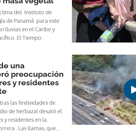
e masa vegetal
clima del Instituto de
gía de Panamá para este
n lluvias en el Caribe y
acífico. El Tiempo:
 de una
eró preocupación
es y residentes
te
ras las festividades de
dio de herbazal desató el
 y residentes en la
orrera . Las llamas, que