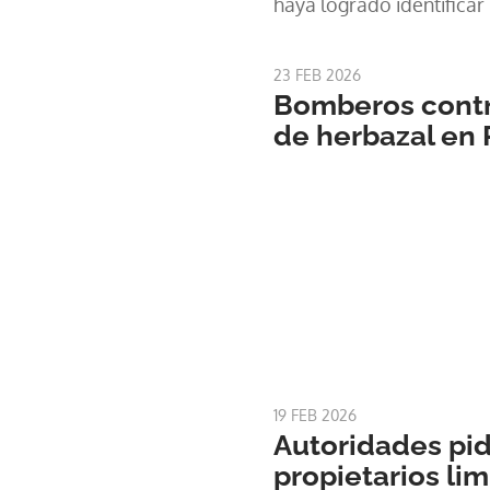
haya logrado identificar 
responsables.
23 FEB 2026
Bomberos contr
de herbazal e
19 FEB 2026
Autoridades pi
propietarios lim