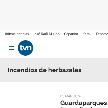
Últimas noticias
José Raúl Mulino
Cepanim
Ifarhu
Fenóme
Ir al contenido
Obrir navegació
Incendios de herbazales
05 MAR 2026
Guardaparques 