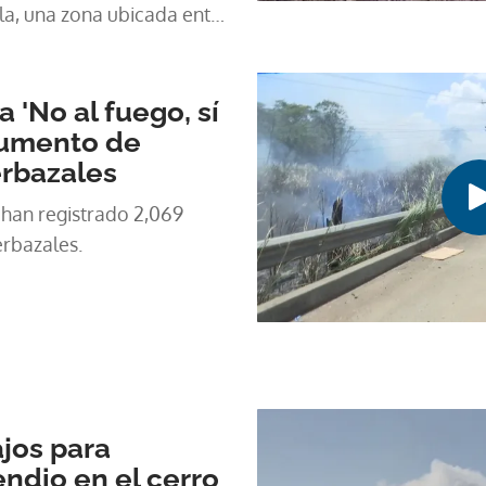
la, una zona ubicada entre
 Forestal La Yeguada y el
'No al fuego, sí
 aumento de
erbazales
 han registrado 2,069
erbazales.
ajos para
endio en el cerro