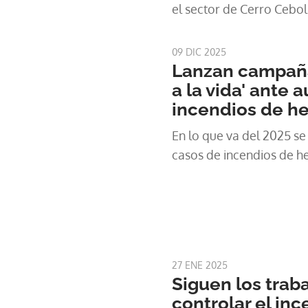
el sector de Cerro Cebol
los límites de la Reserva
corre
09 DIC 2025
Lanzan campaña 
a la vida' ante
incendios de h
En lo que va del 2025 se
casos de incendios de h
27 ENE 2025
Siguen los trab
controlar el inc