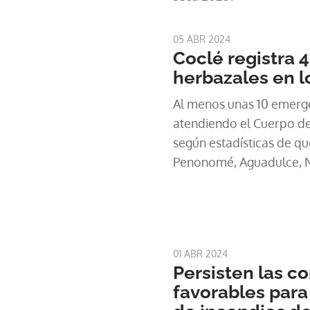
05 ABR 2024
Coclé registra 
herbazales en l
Al menos unas 10 emerge
atendiendo el Cuerpo d
según estadísticas de q
Penonomé, Aguadulce, Na
siendo los distritos con 
01 ABR 2024
Persisten las c
favorables para