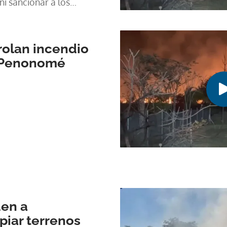
ni sancionar a los
olan incendio
n Penonomé
den a
piar terrenos