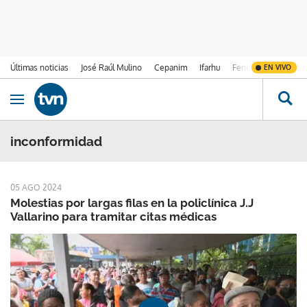
Últimas noticias
José Raúl Mulino
Cepanim
Ifarhu
Fenómeno de El Ni
EN VIVO
Ir al contenido
Obrir navegació
inconformidad
05 AGO 2024
Molestias por largas filas en la policlínica J.J
Vallarino para tramitar citas médicas