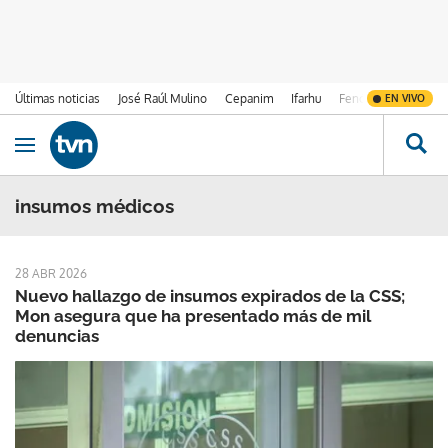
Últimas noticias
José Raúl Mulino
Cepanim
Ifarhu
Fenómeno de El Ni
EN VIVO
Ir al contenido
Obrir navegació
insumos médicos
28 ABR 2026
Nuevo hallazgo de insumos expirados de la CSS;
Mon asegura que ha presentado más de mil
denuncias