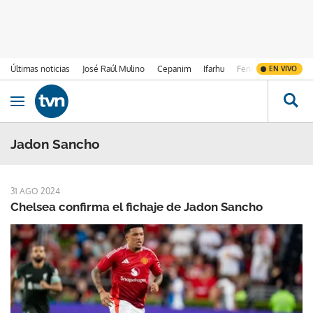
Últimas noticias
José Raúl Mulino
Cepanim
Ifarhu
Fenómeno de El Ni
EN VIVO
Ir al contenido
Obrir navegació
Jadon Sancho
31 AGO 2024
Chelsea confirma el fichaje de Jadon Sancho