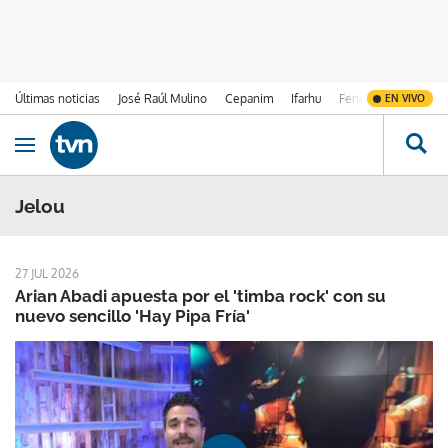
Últimas noticias
José Raúl Mulino
Cepanim
Ifarhu
Fenómeno de El Ni
EN VIVO
Ir al contenido
Obrir navegació
Jelou
27 JUL 2026
Arian Abadi apuesta por el 'timba rock' con su
nuevo sencillo 'Hay Pipa Fría'