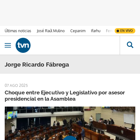
Últimas noticias
José Raúl Mulino
Cepanim
Ifarhu
Fenómeno de El Ni
EN VIVO
Ir al contenido
Obrir navegació
Jorge Ricardo Fábrega
07 AGO 2025
Choque entre Ejecutivo y Legislativo por asesor
presidencial en la Asamblea