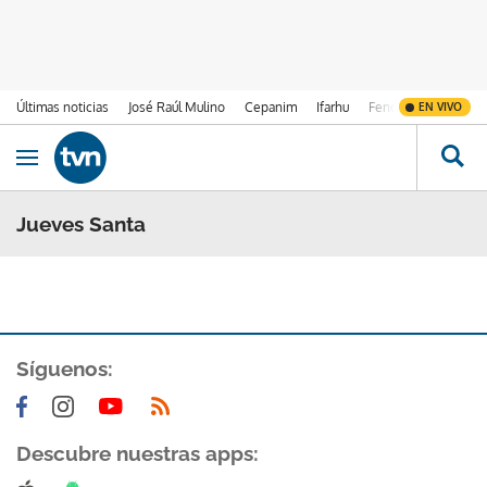
Últimas noticias
José Raúl Mulino
Cepanim
Ifarhu
Fenómeno de El Ni
EN VIVO
Ir al contenido
Obrir navegació
Jueves Santa
Síguenos:
Descubre nuestras apps: