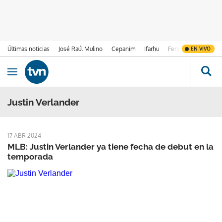
Últimas noticias
José Raúl Mulino
Cepanim
Ifarhu
Fenómeno de El Ni
EN VIVO
Ir al contenido
Obrir navegació
Justin Verlander
17 ABR 2024
MLB: Justin Verlander ya tiene fecha de debut en la
temporada