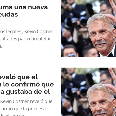
suma una nueva
eudas
tos legales , Kevin Costner
icultades para completar
.
eveló que el
m le confirmó que
na gustaba de él
 Kevin Costner reveló que
onfirmó que la princesa
e él , en una