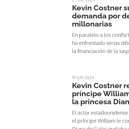
Kevin Costner 
demanda por d
millonarias
En paralelo a los conflic
ha enfrentado serias dif
la financiación de la saga
19 JUN 2024
Kevin Costner r
príncipe Willia
la princesa Dia
El actor estadounidense
el príncipe William le c
Diana de Gales gustaba d