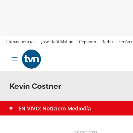
Últimas noticias
José Raúl Mulino
Cepanim
Ifarhu
Fenóme
Ir al contenido
Obrir navegació
Kevin Costner
EN VIVO: Noticiero Mediodía
25 DIC 2025