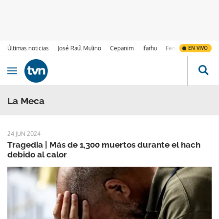
Últimas noticias
José Raúl Mulino
Cepanim
Ifarhu
Fenómeno de El Ni
EN VIVO
Ir al contenido
Obrir navegació
La Meca
24 JUN 2024
Tragedia | Más de 1,300 muertos durante el hach
debido al calor