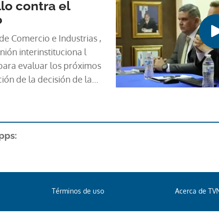
lo contra el
 entrevistados expresaron
o
si se le diera la
por conocer las
 de Comercio e Industrias ,
almente, por el deseo de
ión interinstituciona l
e la información que están
ara evaluar los próximos
des sociales y noticias
ón de la decisión de la
l comunicado.
a (CSJ) contra la Ley 406 y
ión entre Minera Panamá y
pps:
Términos de uso
Acerca de TV