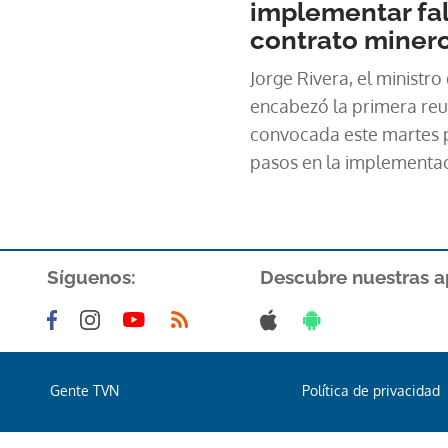
implementar fal
cerca de la mitad de los
contrato miner
interés en visitar la mina 
oportunidad, motivados 
Jorge Rivera, el ministro
instalaciones y, princip
encabezó la primera reun
verificar la veracidad d
convocada este martes p
recibiendo a través de re
pasos en la implementaci
negativas”, indican en e
Corte Suprema de Justici
los contratos de conces
el Estado.
Síguenos:
Descubre nuestras a
Gente TVN
Política de privacidad