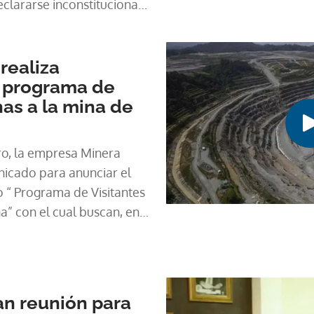
clararse inconstitucional
aprobaba el contrato
y la empresa Minera
ctivos de
realiza
 programa de
nas a la mina de
ro, la empresa Minera
icado para anunciar el
 “ Programa de Visitantes
a” con el cual buscan, en
a conocer a la ciudadanía
ior de la mina de cobre a
e de Centroamérica. “El
tudio de opinión
zan reunión para
por Gallup, en el que