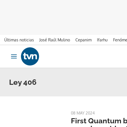
Últimas noticias
José Raúl Mulino
Cepanim
Ifarhu
Fenóme
Ir al contenido
Obrir navegació
Ley 406
08 MAY 2024
First Quantum 