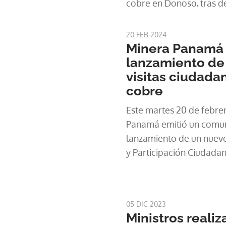
cobre en Donoso, tras de
la Ley 406 de 2023 que 
minero entre el Estado 
20 FEB 2024
Panamá. Aunque los dire
Minera Panamá 
lanzamiento de
visitas ciudada
cobre
Este martes 20 de febre
Panamá emitió un comun
lanzamiento de un nuevo
y Participación Ciudadan
primera instancia , dar 
lo que ocurre en el inter
cielo abierto más grand
05 DIC 2023
programa surge de un es
Ministros reali
realizado recientemente 