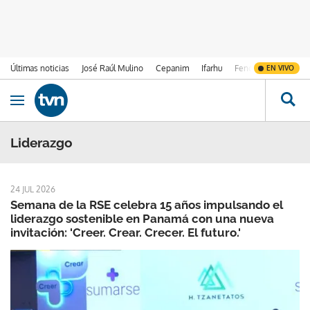
Últimas noticias
José Raúl Mulino
Cepanim
Ifarhu
Fenómeno de El Ni
EN VIVO
Ir al contenido
Obrir navegació
Liderazgo
24 JUL 2026
Semana de la RSE celebra 15 años impulsando el
liderazgo sostenible en Panamá con una nueva
invitación: 'Creer. Crear. Crecer. El futuro.'