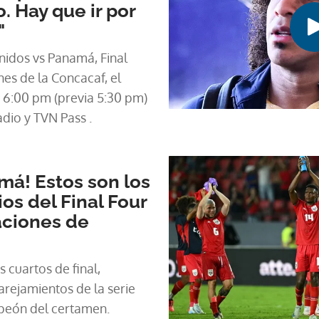
o. Hay que ir por
"
idos vs Panamá, Final
nes de la Concacaf, el
 6:00 pm (previa 5:30 pm)
io y TVN Pass .
má! Estos son los
ios del Final Four
aciones de
 cuartos de final,
rejamientos de la serie
peón del certamen.