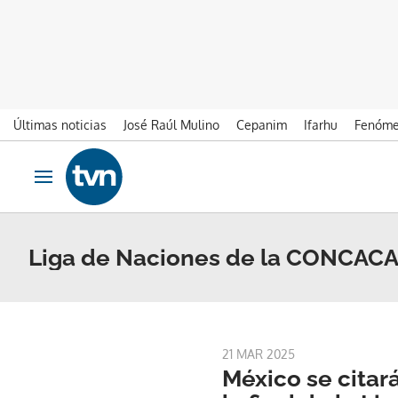
Últimas noticias
José Raúl Mulino
Cepanim
Ifarhu
Fenóme
Ir al contenido
Obrir navegació
Liga de Naciones de la CONCAC
21 MAR 2025
México se cita