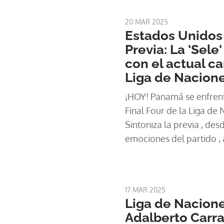
20 MAR 2025
Estados Unidos
Previa: La 'Sele
con el actual c
Liga de Nacion
¡HOY! Panamá se enfrent
Final Four de la Liga de
Sintoniza la previa , desd
emociones del partido , a
por TVMAX, TVN, TVN Rad
17 MAR 2025
Liga de Nacion
Adalberto Carras