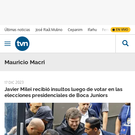
Últimas noticias
José Raúl Mulino
Cepanim
Ifarhu
Fenómeno de El Ni
EN VIVO
Ir al contenido
Obrir navegació
Mauricio Macri
17 DIC 2023
Javier Milei recibió insultos luego de votar en las
elecciones presidenciales de Boca Juniors