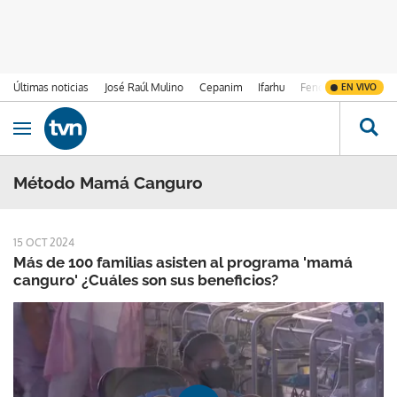
Últimas noticias
José Raúl Mulino
Cepanim
Ifarhu
Fenómeno de El Ni
EN VIVO
Ir al contenido
Obrir navegació
Método Mamá Canguro
15 OCT 2024
Más de 100 familias asisten al programa 'mamá
canguro' ¿Cuáles son sus beneficios?