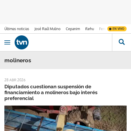
Últimas noticias
José Raúl Mulino
Cepanim
Ifarhu
Fenómeno de El Ni
EN VIVO
Ir al contenido
Obrir navegació
molineros
28 ABR 2026
Diputados cuestionan suspensión de
financiamiento a molineros bajo interés
preferencial