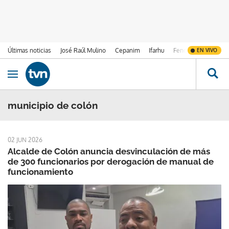
Últimas noticias
José Raúl Mulino
Cepanim
Ifarhu
Fenómeno de El Ni
EN VIVO
Ir al contenido
Obrir navegació
municipio de colón
02 JUN 2026
Alcalde de Colón anuncia desvinculación de más
de 300 funcionarios por derogación de manual de
funcionamiento