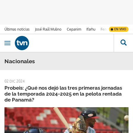
Últimas noticias
José Raúl Mulino
Cepanim
Ifarhu
Fenómeno de El Ni
EN VIVO
Ir al contenido
Obrir navegació
Nacionales
02 DIC 2024
Probeis: ¿Qué nos dejó las tres primeras jornadas
de la temporada 2024-2025 en la pelota rentada
de Panamá?